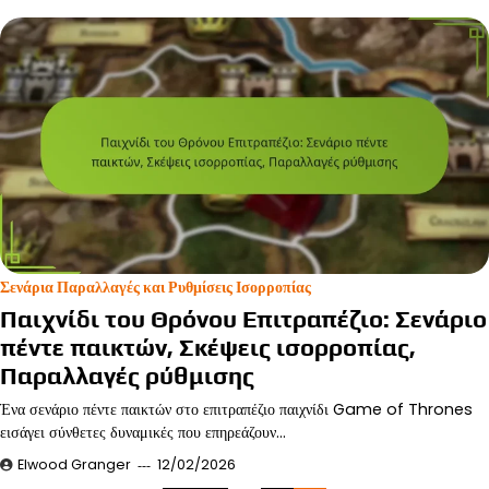
Σενάρια Παραλλαγές και Ρυθμίσεις Ισορροπίας
Παιχνίδι του Θρόνου Επιτραπέζιο: Σενάριο
πέντε παικτών, Σκέψεις ισορροπίας,
Παραλλαγές ρύθμισης
Ένα σενάριο πέντε παικτών στο επιτραπέζιο παιχνίδι Game of Thrones
εισάγει σύνθετες δυναμικές που επηρεάζουν…
Elwood Granger
12/02/2026