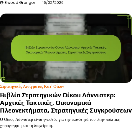
Elwood Granger
16/02/2026
Στρατηγικές Ανοίγματος Κατ' Οίκον
Βιβλίο Στρατηγικών Οίκου Λάννιστερ:
Αρχικές Τακτικές, Οικονομικά
Πλεονεκτήματα, Στρατηγικές Συγκρούσεων
Ο Οίκος Λάννιστερ είναι γνωστός για την ικανότητά του στην πολιτική
χειραγώγηση και τη διαχείριση…