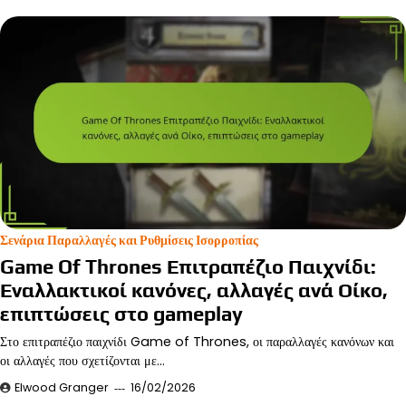
Σενάρια Παραλλαγές και Ρυθμίσεις Ισορροπίας
Game Of Thrones Επιτραπέζιο Παιχνίδι:
Εναλλακτικοί κανόνες, αλλαγές ανά Οίκο,
επιπτώσεις στο gameplay
Στο επιτραπέζιο παιχνίδι Game of Thrones, οι παραλλαγές κανόνων και
οι αλλαγές που σχετίζονται με…
Elwood Granger
16/02/2026