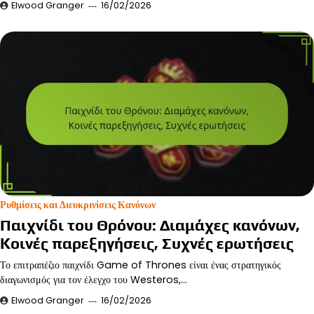
Elwood Granger
16/02/2026
Ρυθμίσεις και Διευκρινίσεις Κανόνων
Παιχνίδι του Θρόνου: Διαμάχες κανόνων,
Κοινές παρεξηγήσεις, Συχνές ερωτήσεις
Το επιτραπέζιο παιχνίδι Game of Thrones είναι ένας στρατηγικός
διαγωνισμός για τον έλεγχο του Westeros,…
Elwood Granger
16/02/2026