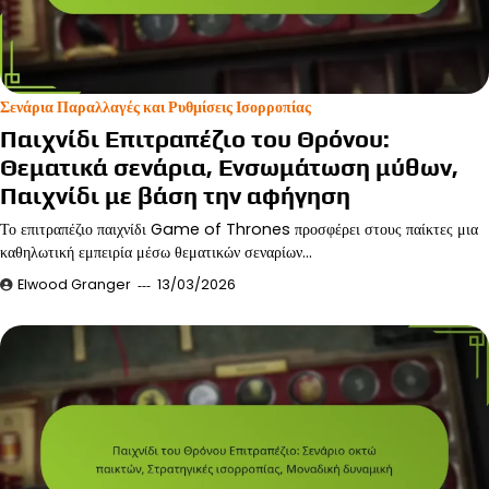
Σενάρια Παραλλαγές και Ρυθμίσεις Ισορροπίας
Παιχνίδι Επιτραπέζιο του Θρόνου:
Θεματικά σενάρια, Ενσωμάτωση μύθων,
Παιχνίδι με βάση την αφήγηση
Το επιτραπέζιο παιχνίδι Game of Thrones προσφέρει στους παίκτες μια
καθηλωτική εμπειρία μέσω θεματικών σεναρίων…
Elwood Granger
13/03/2026