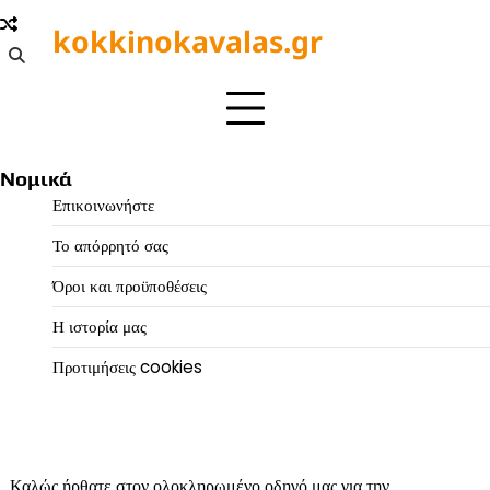
Skip
kokkinokavalas.gr
to
content
Νομικά
Επικοινωνήστε
Το απόρρητό σας
Όροι και προϋποθέσεις
Η ιστορία μας
Προτιμήσεις cookies
Καλώς ήρθατε στον ολοκληρωμένο οδηγό μας για την