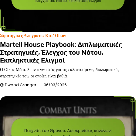
Στρατηγικές Ανοίγματος Κατ' Οίκον
Martell House Playbook: Διπλωματικές
Στρατηγικές, Έλεγχος του Νότου,
Εκπληκτικές Ελιγμοί
Ο Οίκος Μάρτελ είναι γνωστός για τις εκλεπτυσμένες διπλωματικές
στρατηγικές του, οι οποίες είναι βαθιά…
Elwood Granger
06/03/2026