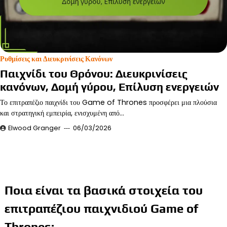
Ρυθμίσεις και Διευκρινίσεις Κανόνων
Παιχνίδι του Θρόνου: Διευκρινίσεις
κανόνων, Δομή γύρου, Επίλυση ενεργειών
Το επιτραπέζιο παιχνίδι του Game of Thrones προσφέρει μια πλούσια
και στρατηγική εμπειρία, ενισχυμένη από…
Elwood Granger
06/03/2026
Ποια είναι τα βασικά στοιχεία του
επιτραπέζιου παιχνιδιού Game of
Thrones;