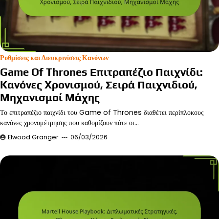
Ρυθμίσεις και Διευκρινίσεις Κανόνων
Game Of Thrones Επιτραπέζιο Παιχνίδι:
Κανόνες Χρονισμού, Σειρά Παιχνιδιού,
Μηχανισμοί Μάχης
Το επιτραπέζιο παιχνίδι του Game of Thrones διαθέτει περίπλοκους
κανόνες χρονομέτρησης που καθορίζουν πότε οι…
Elwood Granger
06/03/2026