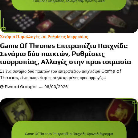
Σενάρια Παραλλαγές και Ρυθμίσεις Ισορροπίας
Game Of Thrones Επιτραπέζιο Παιχνίδι:
Σενάριο δύο παικτών, Ρυθμίσεις
ισορροπίας, Αλλαγές στην προετοιμασία
Σε ένα σενάριο δύο παικτών του επιτραπέζιου παιχνιδιού Game of
Thrones, είναι απαραίτητες συγκεκριμένες προσαρμογές…
Elwood Granger
06/03/2026