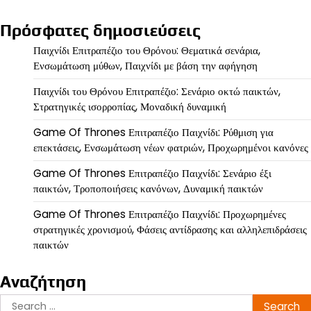
Πρόσφατες δημοσιεύσεις
Παιχνίδι Επιτραπέζιο του Θρόνου: Θεματικά σενάρια,
Ενσωμάτωση μύθων, Παιχνίδι με βάση την αφήγηση
Παιχνίδι του Θρόνου Επιτραπέζιο: Σενάριο οκτώ παικτών,
Στρατηγικές ισορροπίας, Μοναδική δυναμική
Game Of Thrones Επιτραπέζιο Παιχνίδι: Ρύθμιση για
επεκτάσεις, Ενσωμάτωση νέων φατριών, Προχωρημένοι κανόνες
Game Of Thrones Επιτραπέζιο Παιχνίδι: Σενάριο έξι
παικτών, Τροποποιήσεις κανόνων, Δυναμική παικτών
Game Of Thrones Επιτραπέζιο Παιχνίδι: Προχωρημένες
στρατηγικές χρονισμού, Φάσεις αντίδρασης και αλληλεπιδράσεις
παικτών
Αναζήτηση
Search