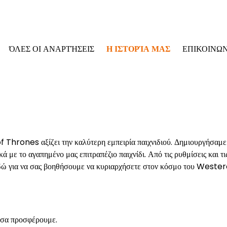
ΌΛΕΣ ΟΙ ΑΝΑΡΤΉΣΕΙΣ
Η ΙΣΤΟΡΊΑ ΜΑΣ
ΕΠΙΚΟΙΝΩ
 Thrones αξίζει την καλύτερη εμπειρία παιχνιδιού. Δημιουργήσαμε
 με το αγαπημένο μας επιτραπέζιο παιχνίδι. Από τις ρυθμίσεις και τι
ε εδώ για να σας βοηθήσουμε να κυριαρχήσετε στον κόσμο του Wester
 όσα προσφέρουμε.