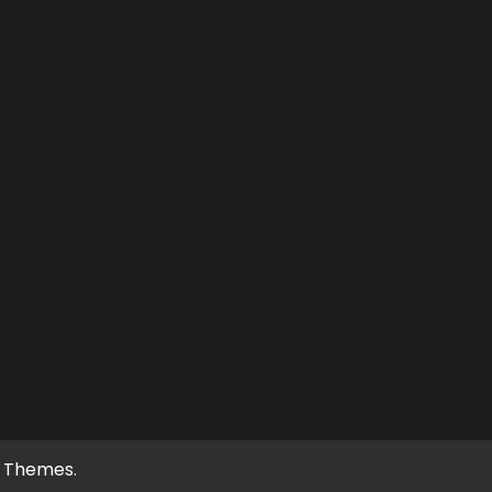
y Themes
.