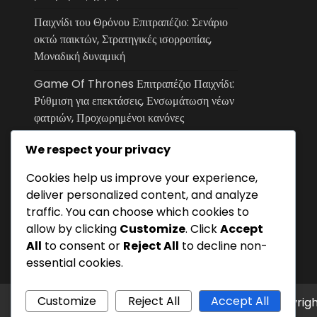
Παιχνίδι του Θρόνου Επιτραπέζιο: Σενάριο
οκτώ παικτών, Στρατηγικές ισορροπίας,
Μοναδική δυναμική
Game Of Thrones Επιτραπέζιο Παιχνίδι:
Ρύθμιση για επεκτάσεις, Ενσωμάτωση νέων
φατριών, Προχωρημένοι κανόνες
Game Of Thrones Επιτραπέζιο Παιχνίδι:
We respect your privacy
Σενάριο έξι παικτών, Τροποποιήσεις
Cookies help us improve your experience,
κανόνων, Δυναμική παικτών
deliver personalized content, and analyze
Game Of Thrones Επιτραπέζιο Παιχνίδι:
traffic. You can choose which cookies to
Προχωρημένες στρατηγικές χρονισμού,
allow by clicking
Customize
. Click
Accept
Φάσεις αντίδρασης και αλληλεπιδράσεις
All
to consent or
Reject All
to decline non-
παικτών
essential cookies.
Customize
Reject All
Accept All
Copyrig